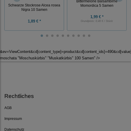
Bittermelone Balsambirne
Schwarze Stockrose Alcea rosea
Momordica 5 Samen
Nigra 10 Samen
1,99 € *
1,89 € *
Grundpreis:
0,40 € / Stück
&ev=ViewContent&cd[content_type]=product&cd[content_ids]=490&cd[valu
moschata "Moschuskürbis" "Muskatkürbis" 100 Samen" />
Rechtliches
AGB
Impressum
Datenschutz