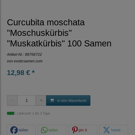
Curcubita moschata
"Moschuskürbis"
"Muskatkürbis" 100 Samen
Artikel-Nr.:
88766722
von
exoticsamen.com
12,98 € *
in den Warenkorb
Lieferzeit: 1 bis 3 Tage
teilen
teilen
pin it
tweet