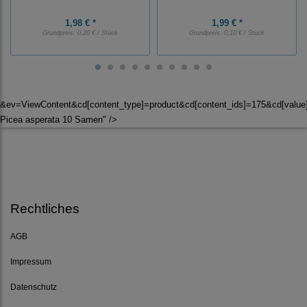
1,98 € *
1,99 € *
Grundpreis:
0,20 € / Stück
Grundpreis:
0,10 € / Stück
&ev=ViewContent&cd[content_type]=product&cd[content_ids]=175&cd[valu
Picea asperata 10 Samen" />
Rechtliches
AGB
Impressum
Datenschutz