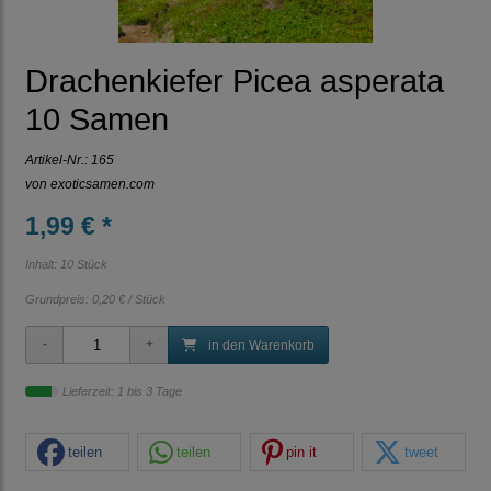
Drachenkiefer Picea asperata
10 Samen
Artikel-Nr.:
165
von
exoticsamen.com
1,99 € *
Inhalt: 10 Stück
Grundpreis:
0,20 € / Stück
in den Warenkorb
Lieferzeit: 1 bis 3 Tage
teilen
teilen
pin it
tweet