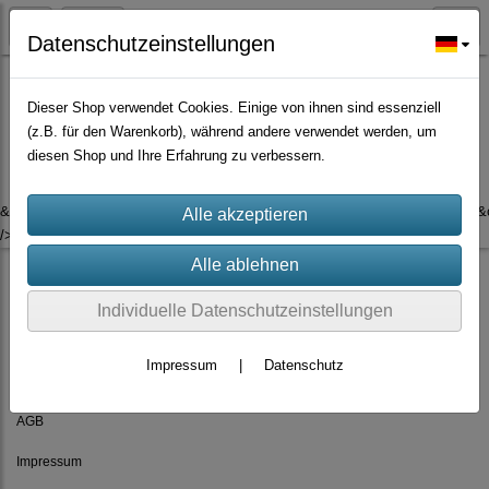
Datenschutzeinstellungen
Dieser Shop verwendet Cookies. Einige von ihnen sind essenziell
(z.B. für den Warenkorb), während andere verwendet werden, um
Es wurden leider keine Produkte gefunden.
diesen Shop und Ihre Erfahrung zu verbessern.
&ev=ViewContent&cd[content_type]=product&cd[content_ids]=&cd[value]=
/>
Individuelle Datenschutzeinstellungen
Impressum
|
Datenschutz
Rechtliches
AGB
Impressum