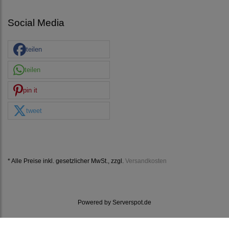
Social Media
teilen
teilen
pin it
tweet
* Alle Preise inkl. gesetzlicher MwSt., zzgl.
Versandkosten
Powered by
Serverspot.de