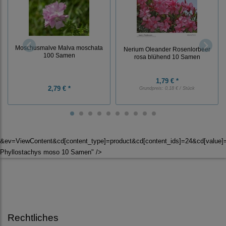
Moschusmalve Malva moschata
Nerium Oleander Rosenlorbeer
100 Samen
rosa blühend 10 Samen
1,79 € *
2,79 € *
Grundpreis:
0,18 € / Stück
&ev=ViewContent&cd[content_type]=product&cd[content_ids]=24&cd[valu
Phyllostachys moso 10 Samen" />
Rechtliches