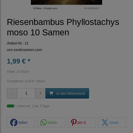
Riesenbambus Phyllostachys
moso 10 Samen
Artikel-Nr.:
11
von
exoticsamen.com
1,99 € *
Inhalt: 10 Stück
Grundpreis:
0,20 € / Stück
in den Warenkorb
Lieferzeit: 1 bis 3 Tage
teilen
teilen
pin it
tweet