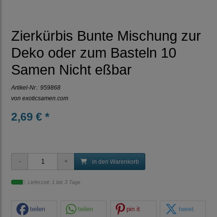
Zierkürbis Bunte Mischung zur
Deko oder zum Basteln 10
Samen Nicht eßbar
Artikel-Nr.:
959868
von
exoticsamen.com
2,69 € *
in den Warenkorb
Lieferzeit: 1 bis 3 Tage
teilen
teilen
pin it
tweet