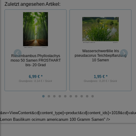
Zuletzt angesehen Artikel:
Wasserschwertlilie Iris
pseudacorus Teichbepflanzung
Riesenbambus Phyllostachys
10 Samen
moso 50 Samen FROSTHART
bis- 20 Grad
6,99 € *
1,95 € *
Grundpreis:
0,14 € / Stück
Grundpreis:
0,20 € / Stück
&ev=ViewContent&cd[content_type]=product&cd[content_ids]=1018&cd[valu
Lemon Basilikum ocimum americanum 100 Gramm Samen" />