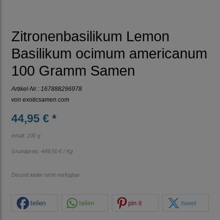
Zitronenbasilikum Lemon
Basilikum ocimum americanum
100 Gramm Samen
Artikel-Nr.:
167888296978
von
exoticsamen.com
44,95 € *
Inhalt: 100 g
Grundpreis:
449,50 € / Kg
Derzeit leider nicht verfügbar
teilen
teilen
pin it
tweet