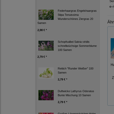
Su
e-
Federhaargras Engelshaargras
Stipa Tenuissima
Wunderschönes Ziergras 20
Ähn
Samen
2,98 € *
Schopfsalbei Salvia viridis
schnellwüchsige Sommerblume
100 Samen
2,79 € *
H
Rettich "Runder Weißer" 100
Samen
Z
2,79 € *
Duftwicke Lathyrus Odoratus
Bunte Mischung 10 Samen
2,79 € *
Großes Löwenmäulchen Hohe