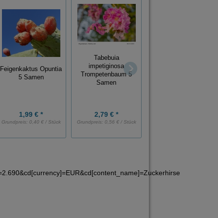
Tabebuia
Afrikanischer
impetiginosa
Feigenkaktus Opuntia
Tulpenbaum
Trompetenbaum 5
5 Samen
Spathodea
Samen
campanulata 10
Samen
1,99 € *
2,79 € *
1,98 € *
Grundpreis:
0,40 € / Stück
Grundpreis:
0,56 € / Stück
Grundpreis:
0,20 € / Stück
]=2.690&cd[currency]=EUR&cd[content_name]=Zuckerhirse