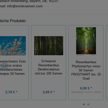
lzbach-Rosenberg, Bayern, DE, 92237
mail: info@exoticsamen.com
liche Produkte:
Schwarzer
asenschwanz Gras
Riesenbambus
Riesenbambus
Lagurus ovatus
Phyllostachys moso
Dendrocalamus
Wunderschönes
50 Samen
strictus 100 Samen
iergras 50 Samen
FROSTHART bis- 20
Grad
6,99 € *
2,79 € *
3,99 € *
Grundpreis:
0,14 € / Stück