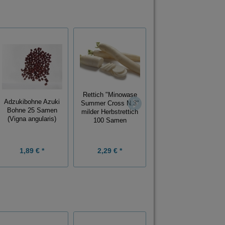
Withania somnifera
Rettich "Minowase
Schlafbeere
Adzukibohne Azuki
Summer Cross N.3"
Ashwagandha
Bohne 25 Samen
milder Herbstrettich
Indischer Ginseng
(Vigna angularis)
100 Samen
Winterkirsche 20
Samen
1,89 € *
2,29 € *
2,39 € *