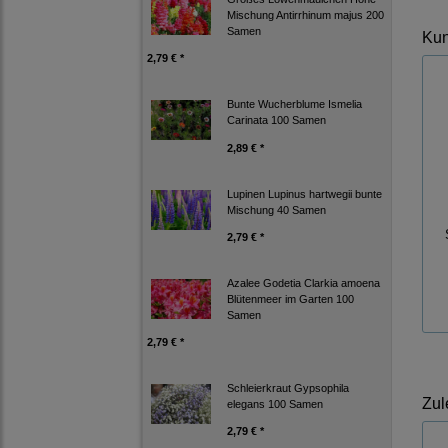
Mischung Antirrhinum majus 200
Samen
Kun
2,79 € *
Bunte Wucherblume Ismelia
Carinata 100 Samen
2,89 € *
Lupinen Lupinus hartwegii bunte
Mischung 40 Samen
2,79 € *
Azalee Godetia Clarkia amoena
Blütenmeer im Garten 100
Samen
2,79 € *
Schleierkraut Gypsophila
Zul
elegans 100 Samen
2,79 € *