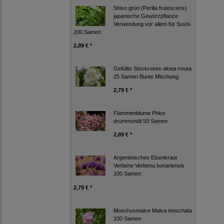
Shiso grün (Perilla frutescens)
japanische Gewürzpflanze
Verwendung vor allem für Sushi
200 Samen
2,89 € *
Gefüllte Stockrosen alcea rosea
25 Samen Bunte Mischung
2,79 € *
Flammenblume Phlox
drummondii 50 Samen
2,89 € *
Argentinisches Eisenkraut
Verbene Verbena bonariensis
100 Samen
2,79 € *
Moschusmalve Malva moschata
100 Samen