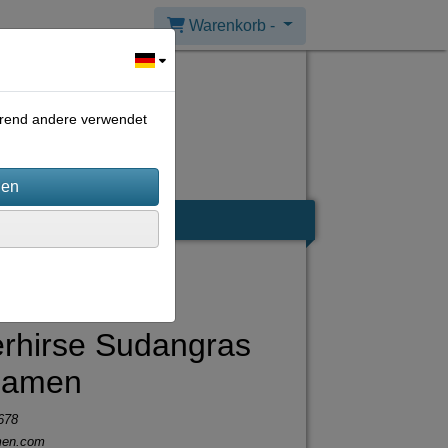
Warenkorb -
ährend andere verwendet
rhirse Sudangras
Samen
678
men.com