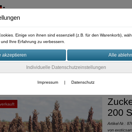
ellungen
okies. Einige von ihnen sind essenziell (z.B. für den Warenkorb), w
und Ihre Erfahrung zu verbessern.
Individuelle Datenschutzeinstellungen
bus/Gräser
Impressum
|
Datenschutz
Zucke
verkauft
200 
Artikel-Nr.:
87
von
exoticsa