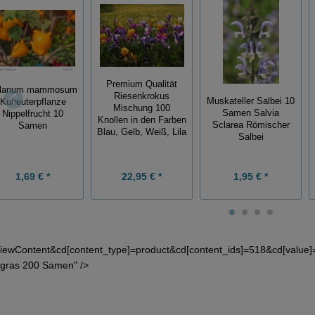
Premium Qualität
lanum mammosum
Riesenkrokus
Muskateller Salbei 10
Kuheuterpflanze
Mischung 100
Samen Salvia
Nippelfrucht 10
Knollen in den Farben
Sclarea Römischer
Samen
Blau, Gelb, Weiß, Lila
Salbei
1,69 € *
22,95 € *
1,95 € *
iewContent&cd[content_type]=product&cd[content_ids]=518&cd[value
gras 200 Samen" />