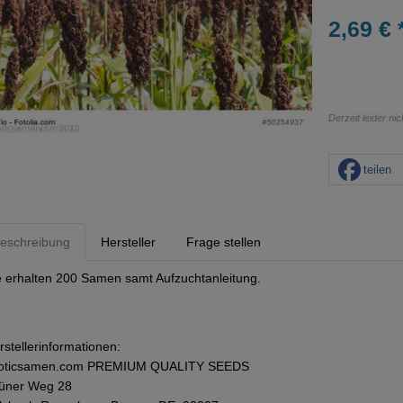
2,69 € 
Derzeit leider ni
teilen
eschreibung
Hersteller
Frage stellen
e erhalten 200 Samen samt Aufzuchtanleitung.
rstellerinformationen:
oticsamen.com PREMIUM QUALITY SEEDS
üner Weg 28