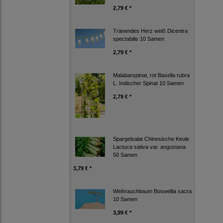
2,79 € *
Tränendes Herz weiß Dicentra
spectabilis 10 Samen
2,79 € *
Malabarspinat, rot Basella rubra
L. Indischer Spinat 10 Samen
2,79 € *
Spargelsalat Chinesische Keule
Lactuca sativa var. angustana
50 Samen
3,79 € *
Weihrauchbaum Boswellia sacra
10 Samen
3,99 € *