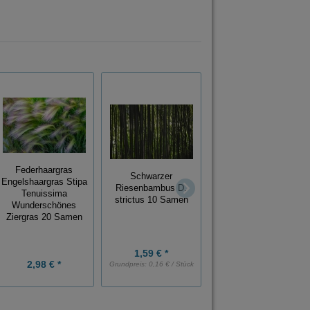
Federhaargras
Schwarzer
Zittergras Briza
Engelshaargras Stipa
Riesenbambus D.
media mehrjährig
Tenuissima
strictus 10 Samen
winterhart 100 Samen
Wunderschönes
Ziergras 20 Samen
1,59 € *
2,98 € *
2,79 € *
Grundpreis:
0,16 € / Stück