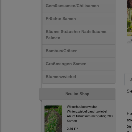
Gemüsesamen/Chilisamen
Früchte Samen
Bäume Sträucher Nadelbäume,
Palmen
Bambus/Gräser
Großmengen Samen
Blumenzwiebel
B
Si
Neu im Shop
Winterheckenzwiebel
Winterzwiebel Lauchzwiebel
He
Allium fistulosum mehrjährig 200
ex
Samen
Gr
2,49 € *