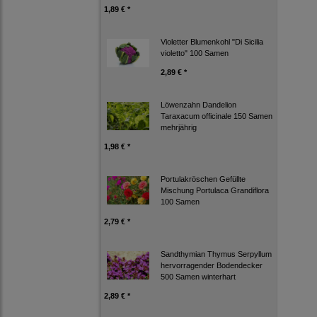
1,89 € *
Violetter Blumenkohl "Di Sicilia
violetto" 100 Samen
2,89 € *
Löwenzahn Dandelion
Taraxacum officinale 150 Samen
mehrjährig
1,98 € *
Portulakröschen Gefüllte
Mischung Portulaca Grandiflora
100 Samen
2,79 € *
Sandthymian Thymus Serpyllum
hervorragender Bodendecker
500 Samen winterhart
2,89 € *