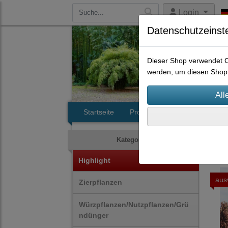
Login
Datenschutzeinst
Dieser Shop verwendet Co
werden, um diesen Shop 
Startseite
Produkte
Kontakt
Bam
Kategorien
Highlight
aus
Zierpflanzen
Würzpflanzen/Nutzpflanzen/Grü
ndünger