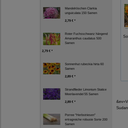
Mandelröschen Clarkia
unguiculata 150 Samen
2,79 € *
Roter Fuchsschwanz hängend
So
Amaranthus caudatus 500
Samen
2,79 € *
Sonnenhut rubeckia hirta 60
Samen
2,89 € *
Strandflieder Limonium Statice
Meerlavendel 55 Samen
&ev=V
2,89 € *
Sudan
Porree "Herbstriesen"
ertragreiche robuste Sorte 200
Samen