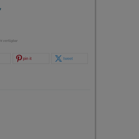
*
cht verfügbar
pin it
tweet