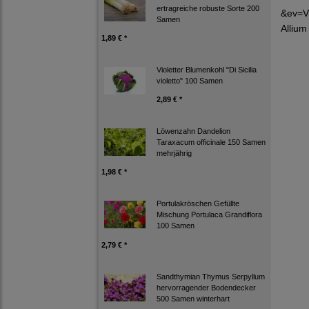
ertragreiche robuste Sorte 200
&ev=V
Samen
Allium
1,89 € *
Violetter Blumenkohl "Di Sicilia
violetto" 100 Samen
2,89 € *
Löwenzahn Dandelion
Taraxacum officinale 150 Samen
mehrjährig
1,98 € *
Portulakröschen Gefüllte
Mischung Portulaca Grandiflora
100 Samen
2,79 € *
Sandthymian Thymus Serpyllum
hervorragender Bodendecker
500 Samen winterhart