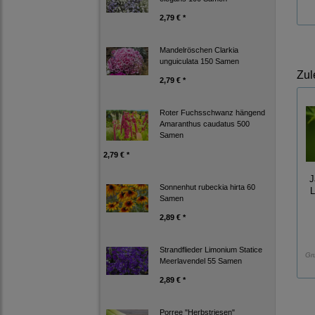
2,79 € *
Mandelröschen Clarkia
unguiculata 150 Samen
Zul
2,79 € *
Roter Fuchsschwanz hängend
Amaranthus caudatus 500
Samen
2,79 € *
J
Sonnenhut rubeckia hirta 60
L
Samen
2,89 € *
Strandflieder Limonium Statice
Gr
Meerlavendel 55 Samen
2,89 € *
Porree "Herbstriesen"