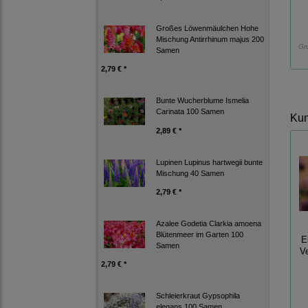
Großes Löwenmäulchen Hohe
Mischung Antirrhinum majus 200
Gr
Samen
2,79 € *
Bunte Wucherblume Ismelia
Carinata 100 Samen
Kun
2,89 € *
Lupinen Lupinus hartwegii bunte
Mischung 40 Samen
2,79 € *
Azalee Godetia Clarkia amoena
Blütenmeer im Garten 100
E
Samen
V
2,79 € *
Schleierkraut Gypsophila
elegans 100 Samen