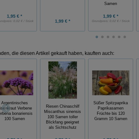
Samen
1,95 € *
1,99 € *
1,99 € *
undpreis:
0,02 € / Stück
Grundpreis:
0,02 € / Stück
den, die diesen Artikel gekauft haben, kauften auch:
Argentinisches
Süßer Spitzpaprika
Riesen Chinaschilf
isenkraut Verbene
Paprikasamen
Miscanthus sinensis
erbena bonariensis
Früchte bis 120
100 Samen toller
100 Samen
Gramm 10 Samen
Blickfang geeignet
als Sichtschutz