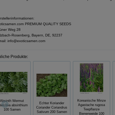
rstellerinformationen:
oticsamen.com PREMIUM QUALITY SEEDS
üner Weg 28
lzbach-Rosenberg, Bayern, DE, 92237
mail: info@exoticsamen.com
liche Produkte:
Koreanische Minze
Absinth Wermut
Echter Koriander
Agastache rugosa
temisia absinthium
Coriander Coriandrus
Teepflanze
100 Samen
Sativum 200 Samen
Bienenweide 100