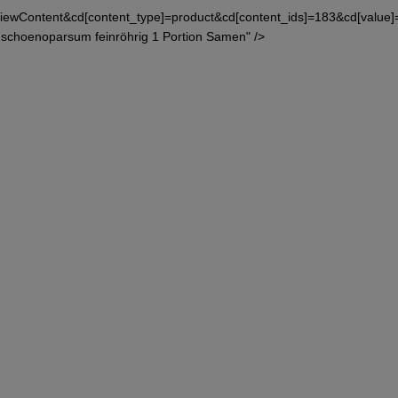
iewContent&cd[content_type]=product&cd[content_ids]=183&cd[value
 schoenoparsum feinröhrig 1 Portion Samen" />