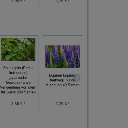
7,95 € *
2,79 € *
1,89 € *
Shiso grün (Perilla
frutescens)
Lupinen Lupinus
Blaue Katzenminze
japanische
hartwegii bunte
Nepeta mussinii 200
Gewürzpflanze
Mischung 40 Samen
Samen
Verwendung vor allem
für Sushi 200 Samen
2,89 € *
2,79 € *
2,79 € *