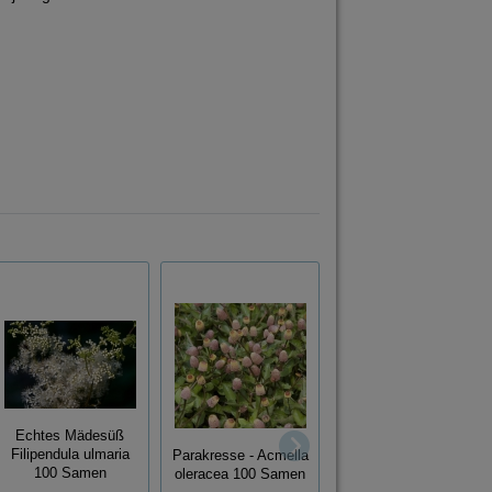
Zitronenbasilikum
Echtes Mädesüß
Lemon Basilikum
Filipendula ulmaria
Parakresse - Acmella
ocimum americanum
100 Samen
oleracea 100 Samen
150 Samen