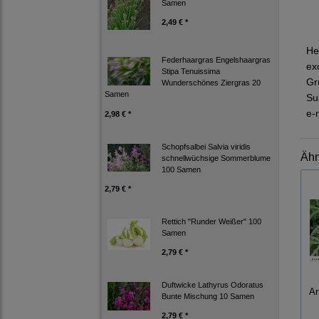
Samen
2,49 € *
He
Federhaargras Engelshaargras
ex
Stipa Tenuissima
Gr
Wunderschönes Ziergras 20
Samen
Su
e-
2,98 € *
Schopfsalbei Salvia viridis
Ähn
schnellwüchsige Sommerblume
100 Samen
2,79 € *
Rettich "Runder Weißer" 100
Samen
2,79 € *
Duftwicke Lathyrus Odoratus
Ar
Bunte Mischung 10 Samen
2,79 € *