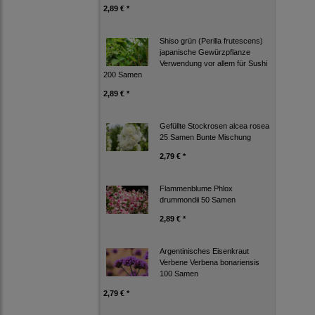
2,89 € *
Shiso grün (Perilla frutescens)
japanische Gewürzpflanze
Verwendung vor allem für Sushi
200 Samen
2,89 € *
Gefüllte Stockrosen alcea rosea
25 Samen Bunte Mischung
2,79 € *
Flammenblume Phlox
drummondii 50 Samen
2,89 € *
Argentinisches Eisenkraut
Verbene Verbena bonariensis
100 Samen
2,79 € *