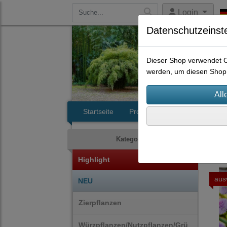
Login
Datenschutzeinst
Dieser Shop verwendet Co
werden, um diesen Shop 
Startseite
Produkte
Kontakt
Wür
Kategorien
Highlight
aus
NEU
Zierpflanzen
Würzpflanzen/Nutzpflanzen/Grü