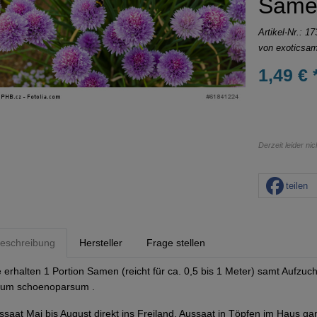
Same
Artikel-Nr.:
17
von
exoticsa
1,49 € 
Derzeit leider ni
teilen
eschreibung
Hersteller
Frage stellen
e erhalten 1 Portion Samen (reicht für ca. 0,5 bis 1 Meter) samt Aufzuc
lium schoenoparsum .
ssaat Mai bis August direkt ins Freiland, Aussaat in Töpfen im Haus gan