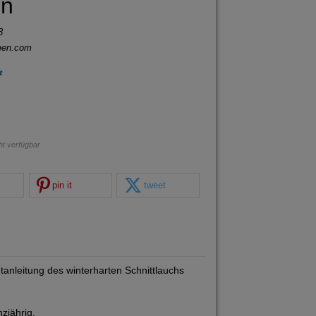
n
3
men.com
*
cht verfügbar
pin it
tweet
htanleitung des winterharten Schnittlauchs
zjährig.