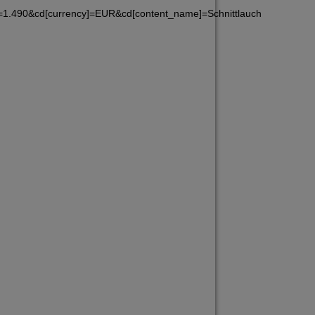
]=1.490&cd[currency]=EUR&cd[content_name]=Schnittlauch