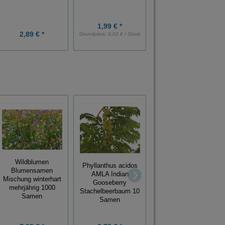
1,99 € *
2,89 € *
2,49 € *
Grundpreis:
0,02 € / Stück
Wildblumen
Phyllanthus acidos
Blumensamen
"Mexikanische
AMLA Indian
Mischung winterhart
Honigtomate" "Miel
Gooseberry
mehrjährig 1000
du Mexique" 10
Stachelbeerbaum 10
Samen
Samen
Samen