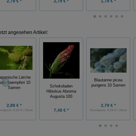
2,79 € *
2,79 € *
1,79 € *
etzt angesehen Artikel:
apanische Lärche
Blautanne picea
arix kaempferi 10
pungens 10 Samen
Schokoladen
Samen
Hibiskus Abroma
Augusta 100
2,89 € *
2,79 € *
7,49 € *
undpreis:
0,29 € / Stück
Grundpreis:
0,28 € / Stück