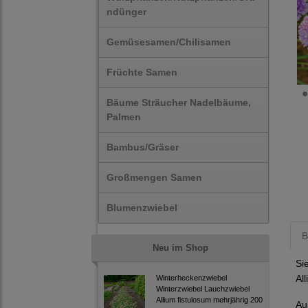
ndünger
Gemüsesamen/Chilisamen
Früchte Samen
Bäume Sträucher Nadelbäume,
Palmen
Bambus/Gräser
Großmengen Samen
Blumenzwiebel
B
Neu im Shop
Si
Al
Winterheckenzwiebel
Winterzwiebel Lauchzwiebel
Allium fistulosum mehrjährig 200
Au