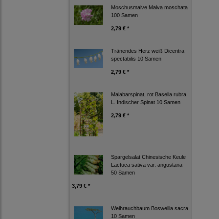
Moschusmalve Malva moschata
100 Samen
2,79 € *
Tränendes Herz weiß Dicentra
spectabilis 10 Samen
2,79 € *
Malabarspinat, rot Basella rubra
L. Indischer Spinat 10 Samen
2,79 € *
Spargelsalat Chinesische Keule
Lactuca sativa var. angustana
50 Samen
3,79 € *
Weihrauchbaum Boswellia sacra
10 Samen