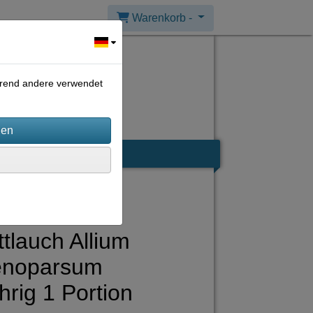
Warenkorb -
ährend andere verwendet
ttlauch Allium
enoparsum
hrig 1 Portion