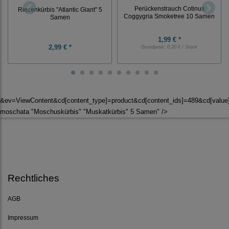
Perückenstrauch Cotinus
Riesenkürbis "Atlantic Giant" 5
Coggygria Smoketree 10 Samen
Samen
1,99 € *
2,99 € *
Grundpreis:
0,20 € / Stück
&ev=ViewContent&cd[content_type]=product&cd[content_ids]=489&cd[valu
moschata "Moschuskürbis" "Muskatkürbis" 5 Samen" />
Rechtliches
AGB
Impressum