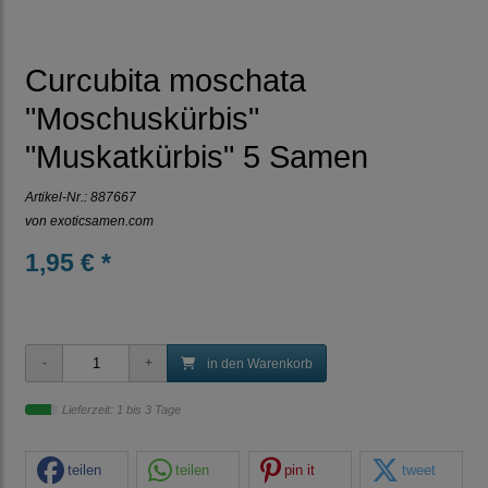
Curcubita moschata
"Moschuskürbis"
"Muskatkürbis" 5 Samen
Artikel-Nr.:
887667
von
exoticsamen.com
1,95 € *
in den Warenkorb
Lieferzeit: 1 bis 3 Tage
teilen
teilen
pin it
tweet