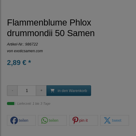
Flammenblume Phlox
drummondii 50 Samen
Artikel-Nr.:
986722
von
exoticsamen.com
2,89 € *
in den Warenkorb
Lieferzeit: 1 bis 3 Tage
teilen
teilen
pin it
tweet