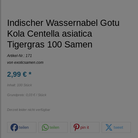
Indischer Wassernabel Gotu
Kola Centella asiatica
Tigergras 100 Samen
Artikel-Nr.:
171
von
exoticsamen.com
2,99 € *
Inhalt: 100 Stück
Grundpreis:
0,03 € / Stück
Derzeit leider nicht verfügbar
teilen
teilen
pin it
tweet