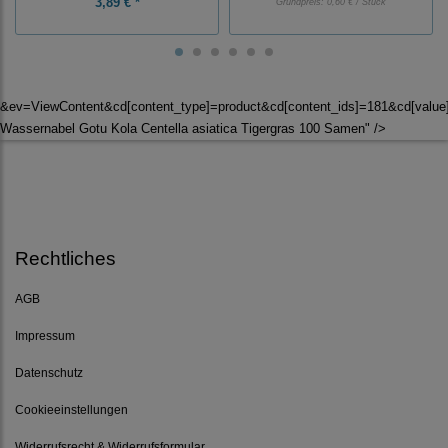
3,89 € *
Grundpreis:
0,60 € / Stück
&ev=ViewContent&cd[content_type]=product&cd[content_ids]=181&cd[valu
Wassernabel Gotu Kola Centella asiatica Tigergras 100 Samen" />
Rechtliches
AGB
Impressum
Datenschutz
Cookieeinstellungen
Widerrufsrecht & Widerrufsformular