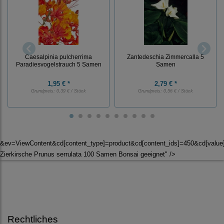
Caesalpinia pulcherrima
Zantedeschia Zimmercalla 5
Paradiesvogelstrauch 5 Samen
Samen
1,95 € *
2,79 € *
Grundpreis:
0,39 € / Stück
Grundpreis:
0,56 € / Stück
&ev=ViewContent&cd[content_type]=product&cd[content_ids]=450&cd[valu
Zierkirsche Prunus serrulata 100 Samen Bonsai geeignet" />
Rechtliches