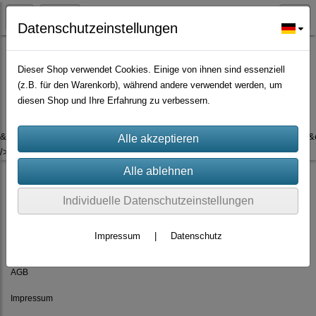
Datenschutzeinstellungen
Dieser Shop verwendet Cookies. Einige von ihnen sind essenziell
(z.B. für den Warenkorb), während andere verwendet werden, um
Es wurden leider keine Produkte gefunden.
diesen Shop und Ihre Erfahrung zu verbessern.
&ev=ViewContent&cd[content_type]=product&cd[content_ids]=&cd[value]=
/>
Individuelle Datenschutzeinstellungen
Impressum
|
Datenschutz
Rechtliches
AGB
Impressum