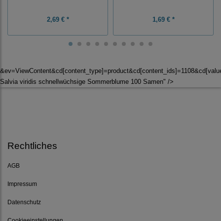
2,69 € *
1,69 € *
&ev=ViewContent&cd[content_type]=product&cd[content_ids]=1108&cd[val
Salvia viridis schnellwüchsige Sommerblume 100 Samen" />
Rechtliches
AGB
Impressum
Datenschutz
Cookieeinstellungen