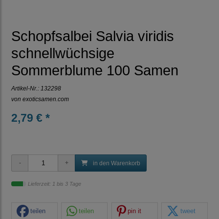
Schopfsalbei Salvia viridis
schnellwüchsige
Sommerblume 100 Samen
Artikel-Nr.:
132298
von
exoticsamen.com
2,79 € *
in den Warenkorb
Lieferzeit: 1 bis 3 Tage
teilen
teilen
pin it
tweet