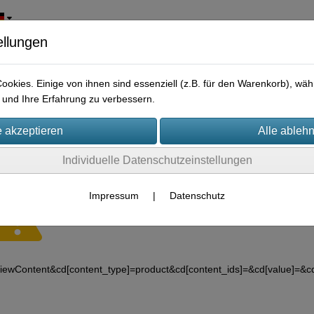
ellungen
okies. Einige von ihnen sind essenziell (z.B. für den Warenkorb), w
und Ihre Erfahrung zu verbessern.
Individuelle Datenschutzeinstellungen
Impressum
|
Datenschutz
Es wurden leider keine Produkte gefunden.
iewContent&cd[content_type]=product&cd[content_ids]=&cd[value]=&c