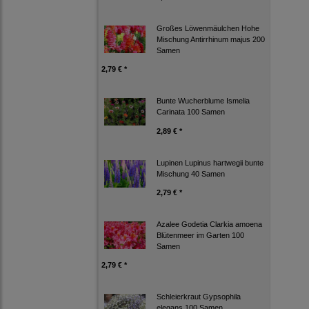
Großes Löwenmäulchen Hohe
Mischung Antirrhinum majus 200
Samen
2,79 € *
Bunte Wucherblume Ismelia
Carinata 100 Samen
2,89 € *
Lupinen Lupinus hartwegii bunte
Mischung 40 Samen
2,79 € *
Azalee Godetia Clarkia amoena
Blütenmeer im Garten 100
Samen
2,79 € *
Schleierkraut Gypsophila
elegans 100 Samen