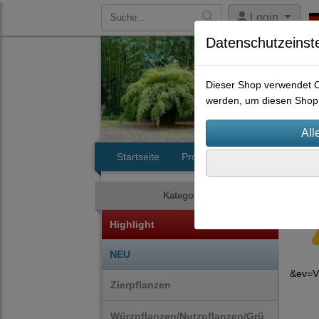
Login
Datenschutzeinst
Dieser Shop verwendet Co
werden, um diesen Shop 
Startseite
Produkte
Kontakt
Kategorien
Highlight
NEU
&ev=V
Zierpflanzen
Würzpflanzen/Nutzpflanzen/Grü