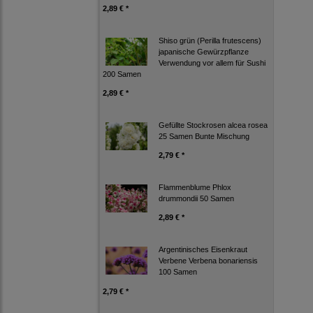
2,89 € *
Shiso grün (Perilla frutescens)
japanische Gewürzpflanze
Verwendung vor allem für Sushi
200 Samen
2,89 € *
Gefüllte Stockrosen alcea rosea
25 Samen Bunte Mischung
2,79 € *
Flammenblume Phlox
drummondii 50 Samen
2,89 € *
Argentinisches Eisenkraut
Verbene Verbena bonariensis
100 Samen
2,79 € *