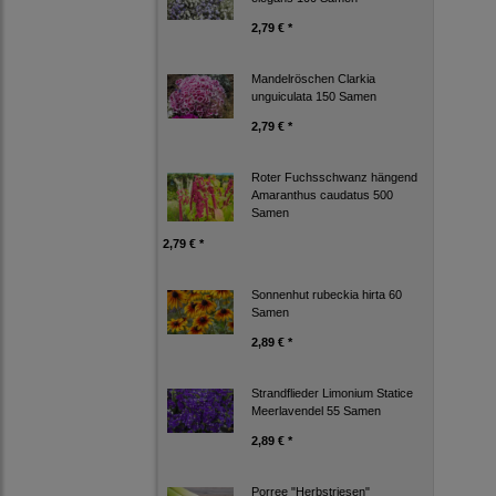
2,79 € *
Mandelröschen Clarkia
unguiculata 150 Samen
2,79 € *
Roter Fuchsschwanz hängend
Amaranthus caudatus 500
Samen
2,79 € *
Sonnenhut rubeckia hirta 60
Samen
2,89 € *
Strandflieder Limonium Statice
Meerlavendel 55 Samen
2,89 € *
Porree "Herbstriesen"