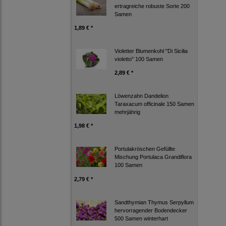
ertragreiche robuste Sorte 200
Samen
1,89 € *
Violetter Blumenkohl "Di Sicilia
violetto" 100 Samen
2,89 € *
Löwenzahn Dandelion
Taraxacum officinale 150 Samen
mehrjährig
1,98 € *
Portulakröschen Gefüllte
Mischung Portulaca Grandiflora
100 Samen
2,79 € *
Sandthymian Thymus Serpyllum
hervorragender Bodendecker
500 Samen winterhart