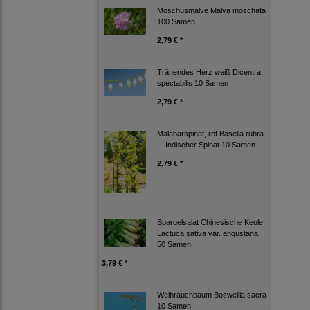
Moschusmalve Malva moschata
100 Samen
2,79 € *
Tränendes Herz weiß Dicentra
spectabilis 10 Samen
2,79 € *
Malabarspinat, rot Basella rubra
L. Indischer Spinat 10 Samen
2,79 € *
Spargelsalat Chinesische Keule
Lactuca sativa var. angustana
50 Samen
3,79 € *
Weihrauchbaum Boswellia sacra
10 Samen