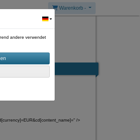
Warenkorb -
ährend andere verwendet
d[currency]=EUR&cd[content_name]=" />