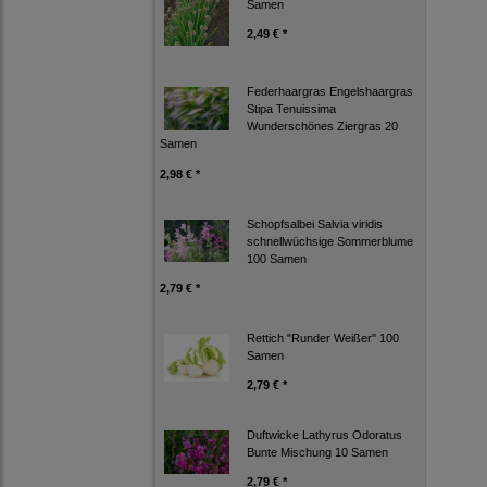
Samen
2,49 € *
Federhaargras Engelshaargras
Stipa Tenuissima
Wunderschönes Ziergras 20
Samen
2,98 € *
Schopfsalbei Salvia viridis
schnellwüchsige Sommerblume
100 Samen
2,79 € *
Rettich "Runder Weißer" 100
Samen
2,79 € *
Duftwicke Lathyrus Odoratus
Bunte Mischung 10 Samen
2,79 € *