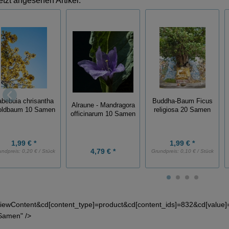
etzt angesehen Artikel:
abebuia chrisantha
Buddha-Baum Ficus
Alraune - Mandragora
ldbaum 10 Samen
religiosa 20 Samen
officinarum 10 Samen
1,99 € *
1,99 € *
4,79 € *
undpreis:
0,20 € / Stück
Grundpreis:
0,10 € / Stück
iewContent&cd[content_type]=product&cd[content_ids]=832&cd[valu
Samen" />