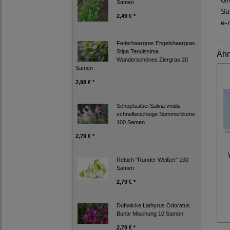
Gr
Samen
Su
2,49 € *
e-
Federhaargras Engelshaargras
Stipa Tenuissima
Ähn
Wunderschönes Ziergras 20
Samen
2,98 € *
Schopfsalbei Salvia viridis
schnellwüchsige Sommerblume
100 Samen
2,79 € *
Rettich "Runder Weißer" 100
Samen
2,79 € *
Duftwicke Lathyrus Odoratus
Bunte Mischung 10 Samen
2,79 € *