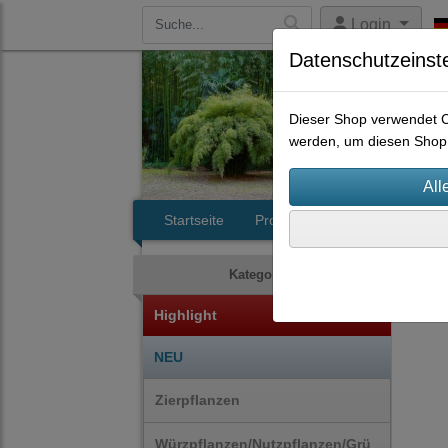
Login
Datenschutzeinst
Dieser Shop verwendet Co
werden, um diesen Shop 
Startseite
Produkte
Kontakt
Gro
Kategorien
Highlight
NEU
Zierpflanzen
Würzpflanzen/Nutzpflanzen/Grü