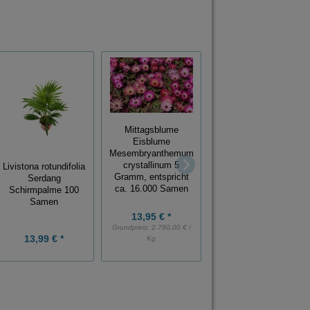
Mittagsblume
Eisblume
Ash Gourd
Mesembryanthemum
Wachskürbis
crystallinum 5
Livistona rotundifolia
Wintermelone
Gramm, entspricht
Serdang
Benincasa hispida
ca. 16.000 Samen
Schirmpalme 100
100 Samen
Samen
13,95 € *
Grundpreis:
2.790,00 € /
13,99 € *
12,99 € *
Kg