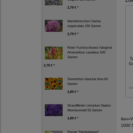
Zul
2,79 € *
Mandelröschen Clarkia
unguiculata 150 Samen
2,79 € *
Roter Fuchsschwanz hängend
Amaranthus caudatus 500
Samen
T
Go
2,79 € *
Sonnenhut rubeckia hirta 60
Samen
Gr
2,89 € *
Strandflieder Limonium Statice
Meerlavendel 55 Samen
2,89 € *
&ev=V
1000 
Porree "Herbstriesen"