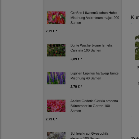
Großes Löwenmäulchen Hohe
Kun
Mischung Antirrhinum majus 200
Samen
2,79 € *
Bunte Wucherblume Ismelia
Carinata 100 Samen
2,89 € *
P
Lupinen Lupinus hartwegii bunte
Mischung 40 Samen
2,79 € *
Azalee Godetia Clarkia amoena
Blütenmeer im Garten 100
Samen
2,79 € *
Schleierkraut Gypsophila
elegans 100 Samen