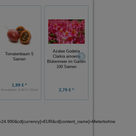
Premium Qualität
Azalee Godetia
Tomatenbaum 5
Riesenkrokus
Clarkia amoena
Samen
Mischung 50 Knollen
Blütenmeer im Garten
in den Farben Blau,
100 Samen
Gelb, Weiß, Lila
1,99 € *
2,79 € *
8,98 € *
Grundpreis:
0,40 € / Stück
e]=24.990&cd[currency]=EUR&cd[content_name]=Meterbohne