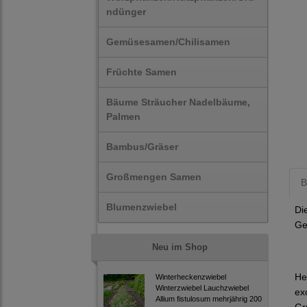
ndünger
Gemüsesamen/Chilisamen
Früchte Samen
Bäume Sträucher Nadelbäume,
Palmen
Bambus/Gräser
Großmengen Samen
B
Blumenzwiebel
Di
Ge
Neu im Shop
He
Winterheckenzwiebel
Winterzwiebel Lauchzwiebel
ex
Allium fistulosum mehrjährig 200