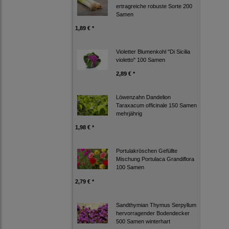
ertragreiche robuste Sorte 200
Samen
1,89 € *
Violetter Blumenkohl "Di Sicilia
violetto" 100 Samen
2,89 € *
Löwenzahn Dandelion
Taraxacum officinale 150 Samen
mehrjährig
1,98 € *
Portulakröschen Gefüllte
Mischung Portulaca Grandiflora
100 Samen
2,79 € *
Sandthymian Thymus Serpyllum
hervorragender Bodendecker
500 Samen winterhart