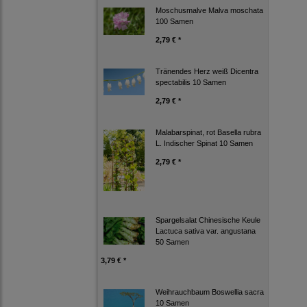
Moschusmalve Malva moschata
100 Samen
2,79 € *
Tränendes Herz weiß Dicentra
spectabilis 10 Samen
2,79 € *
Malabarspinat, rot Basella rubra
L. Indischer Spinat 10 Samen
2,79 € *
Spargelsalat Chinesische Keule
Lactuca sativa var. angustana
50 Samen
3,79 € *
Weihrauchbaum Boswellia sacra
10 Samen