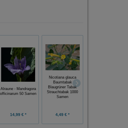
Nicotiana glauca
Curcubita moschata
Baumtabak
"Moschuskürbis"
Blaugrüner Tabak
"Muskatkürbis" 100
Alraune - Mandragora
Strauchtabak 1000
Samen
officinarum 50 Samen
Samen
14,99 € *
4,49 € *
12,98 € *