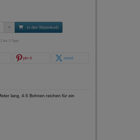
in den Warenkorb
: 1 bis 3 Tage
pin it
tweet
eter lang, 4-5 Bohnen reichen für ein