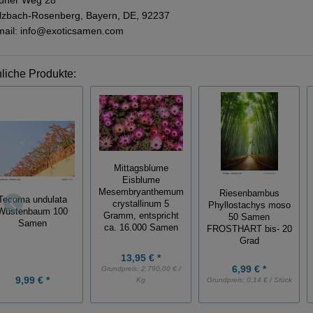
üner Weg 28
lzbach-Rosenberg, Bayern, DE, 92237
mail: info@exoticsamen.com
liche Produkte:
Mittagsblume
Eisblume
Mesembryanthemum
Riesenbambus
Tecoma undulata
crystallinum 5
Phyllostachys moso
Wüstenbaum 100
Gramm, entspricht
50 Samen
Samen
ca. 16.000 Samen
FROSTHART bis- 20
Grad
13,95 € *
6,99 € *
Grundpreis:
2.790,00 € /
9,99 € *
Kg
Grundpreis:
0,14 € / Stück