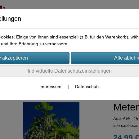
ellungen
okies. Einige von ihnen sind essenziell (z.B. für den Warenkorb), w
und Ihre Erfahrung zu verbessern.
Individuelle Datenschutzeinstellungen
ßmengen Samen
Impressum
|
Datenschutz
Mete
Artikel-Nr.:
15
von
exoticsa
24,99 €