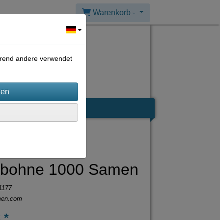
Warenkorb -
ährend andere verwendet
rbohne 1000 Samen
1177
men.com
 *