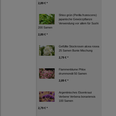
2,89 € *
Shiso grün (Perilla frutescens)
japanische Gewürzpflanze
Verwendung vor allem für Sushi
200 Samen
2,89 € *
Gefüllte Stockrosen alcea rosea
25 Samen Bunte Mischung
2,79 € *
Flammenblume Phlox
drummondii 50 Samen
2,89 € *
Argentinisches Eisenkraut
Verbene Verbena bonariensis
100 Samen
2,79 € *