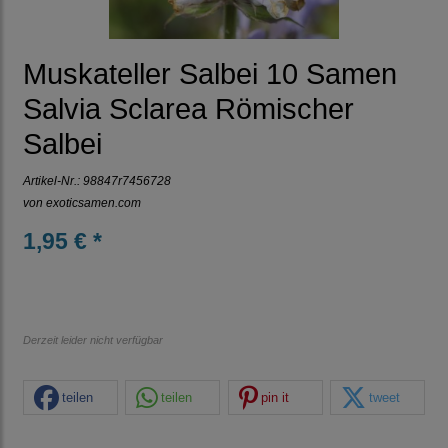
Muskateller Salbei 10 Samen
Salvia Sclarea Römischer
Salbei
Artikel-Nr.:
98847r7456728
von
exoticsamen.com
1,95 € *
Derzeit leider nicht verfügbar
teilen
teilen
pin it
tweet