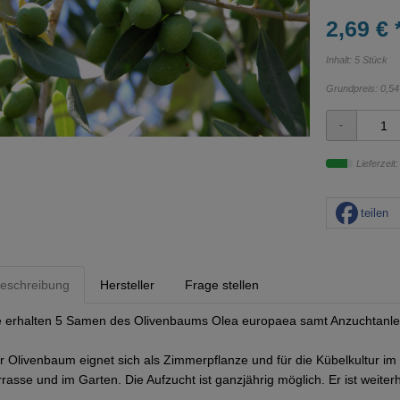
2,69 € 
Inhalt: 5 Stück
Grundpreis:
0,54
Lieferzeit
teilen
eschreibung
Hersteller
Frage stellen
e erhalten 5 Samen des Olivenbaums Olea europaea samt Anzuchtanle
r Olivenbaum eignet sich als Zimmerpflanze und für die Kübelkultur i
rrasse und im Garten. Die Aufzucht ist ganzjährig möglich. Er ist weiter