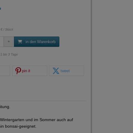
*
 € / Stück
in den Warenkorb
: 1 bis 3 Tage
pin it
tweet
itung.
m Wintergarten und im Sommer auch auf
hin bonsai-geeignet.