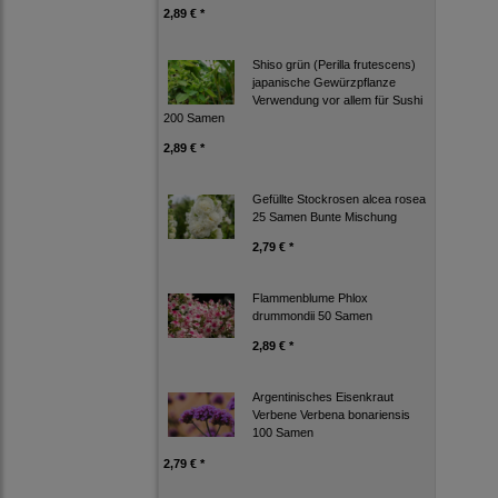
2,89 € *
Shiso grün (Perilla frutescens)
japanische Gewürzpflanze
Verwendung vor allem für Sushi
200 Samen
2,89 € *
Gefüllte Stockrosen alcea rosea
25 Samen Bunte Mischung
2,79 € *
Flammenblume Phlox
drummondii 50 Samen
2,89 € *
Argentinisches Eisenkraut
Verbene Verbena bonariensis
100 Samen
2,79 € *