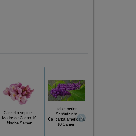
Liebesperlen
Spindelstrauch
Gliricidia sepium -
Schönfrucht
Euonymus europeus
Madre de Cacao 10
Callicarpa americana
Pfaffenhütchen 10
frische Samen
10 Samen
Samen frosthart