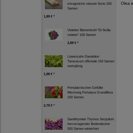
Olea 
ertragreiche robuste Sorte 200
Samen
1,89 € *
Violetter Blumenkohl "Di Sicilia
violetto" 100 Samen
2,89 € *
Löwenzahn Dandelion
Taraxacum officinale 150 Samen
mehrjährig
1,98 € *
Portulakröschen Gefüllte
Mischung Portulaca Grandiflora
100 Samen
2,79 € *
Sandthymian Thymus Serpyllum
hervorragender Bodendecker
500 Samen winterhart