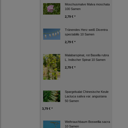
Moschusmalve Malva moschata
100 Samen
2,79 € *
Tränendes Herz weiß Dicentra
spectabilis 10 Samen
2,79 € *
Malabarspinat, rot Basella rubra
L. Indischer Spinat 10 Samen
2,79 € *
Spargelsalat Chinesische Keule
Lactuca sativa var. angustana
50 Samen
3,79 € *
Weihrauchbaum Boswellia sacra
10 Samen