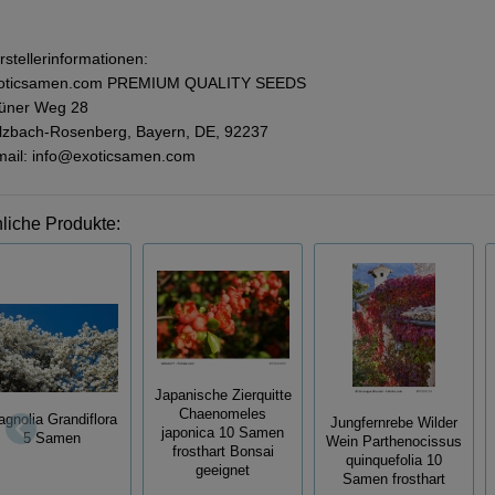
rstellerinformationen:
oticsamen.com PREMIUM QUALITY SEEDS
üner Weg 28
lzbach-Rosenberg, Bayern, DE, 92237
mail: info@exoticsamen.com
liche Produkte:
Japanische Zierquitte
Chaenomeles
gnolia Grandiflora
Jungfernrebe Wilder
japonica 10 Samen
5 Samen
Wein Parthenocissus
frosthart Bonsai
quinquefolia 10
geeignet
Samen frosthart