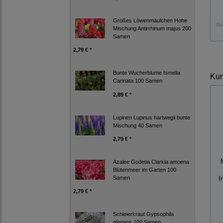
Großes Löwenmäulchen Hohe
Gr
Mischung Antirrhinum majus 200
Samen
2,79 € *
Bunte Wucherblume Ismelia
Kun
Carinata 100 Samen
2,89 € *
Lupinen Lupinus hartwegii bunte
Mischung 40 Samen
2,79 € *
Azalee Godetia Clarkia amoena
Blütenmeer im Garten 100
Samen
I
2,79 € *
Schleierkraut Gypsophila
elegans 100 Samen