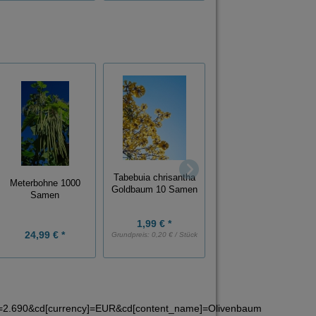
Tabebuia chrisantha
Meterbohne 1000
Alraune - Mandragora
Goldbaum 10 Samen
Samen
officinarum 10 Samen
1,99 € *
24,99 € *
4,79 € *
Grundpreis:
0,20 € / Stück
e]=2.690&cd[currency]=EUR&cd[content_name]=Olivenbaum