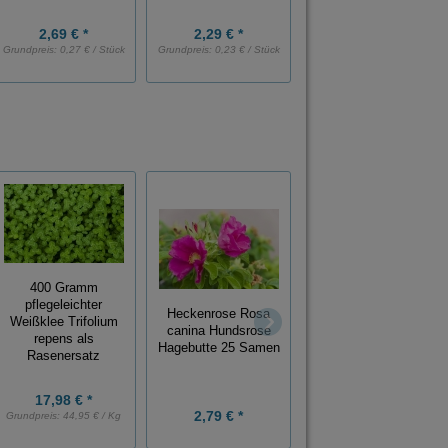
2,69 € *
2,29 € *
2,79 € *
Grundpreis:
0,27 € / Stück
Grundpreis:
0,23 € / Stück
Grundpreis:
0,28 € / Stück
400 Gramm
Phyllanthus acidos
pflegeleichter
Heckenrose Rosa
AMLA Indian
Weißklee Trifolium
canina Hundsrose
Gooseberry
repens als
Hagebutte 25 Samen
Stachelbeerbaum 10
Rasenersatz
Samen
17,98 € *
2,79 € *
2,79 € *
Grundpreis:
44,95 € / Kg