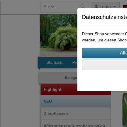
Login
Datenschutzeinst
Dieser Shop verwendet Co
werden, um diesen Shop 
Startseite
Produkte
Kontakt
Bäu
Kategorien
Highlight
NEU
Zierpflanzen
Würzpflanzen/Nutzpflanzen/Grü