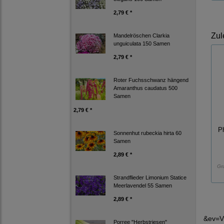
2,79 € *
Zul
Mandelröschen Clarkia
unguiculata 150 Samen
2,79 € *
Roter Fuchsschwanz hängend
Amaranthus caudatus 500
Samen
2,79 € *
P
Sonnenhut rubeckia hirta 60
Samen
2,89 € *
Gr
Strandflieder Limonium Statice
Meerlavendel 55 Samen
2,89 € *
&ev=V
Porree "Herbstriesen"