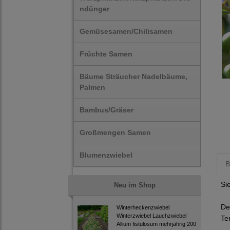
ndünger
Gemüsesamen/Chilisamen
Früchte Samen
Bäume Sträucher Nadelbäume,
Palmen
Bambus/Gräser
Großmengen Samen
Blumenzwiebel
B
Si
Neu im Shop
De
Winterheckenzwiebel
Winterzwiebel Lauchzwiebel
Te
Allium fistulosum mehrjährig 200