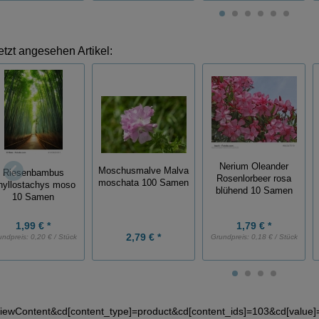
etzt angesehen Artikel:
Nerium Oleander
Moschusmalve Malva
Riesenbambus
Rosenlorbeer rosa
moschata 100 Samen
hyllostachys moso
blühend 10 Samen
10 Samen
1,99 € *
1,79 € *
2,79 € *
undpreis:
0,20 € / Stück
Grundpreis:
0,18 € / Stück
iewContent&cd[content_type]=product&cd[content_ids]=103&cd[valu