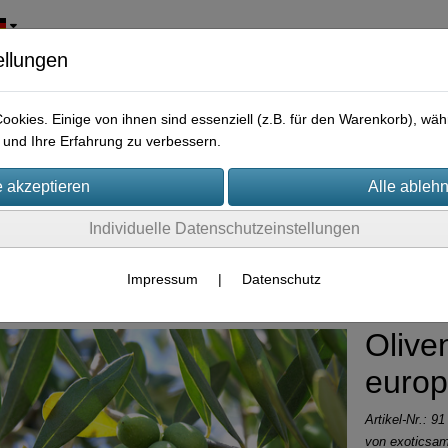
ellungen
okies. Einige von ihnen sind essenziell (z.B. für den Warenkorb), w
und Ihre Erfahrung zu verbessern.
Individuelle Datenschutzeinstellungen
me Sträucher Nadelbäume, Palmen
Impressum
|
Datenschutz
Olive
euro
Artikel-Nr.:
91
von
exoticsa