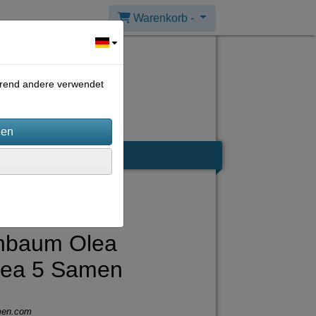
Warenkorb -
ährend andere verwendet
nbaum Olea
pea 5 Samen
men.com