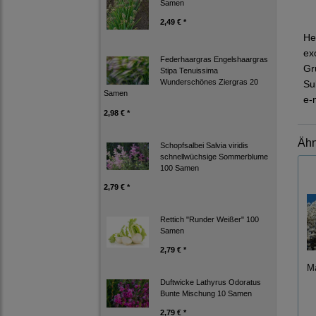
Samen
2,49 € *
He
ex
Federhaargras Engelshaargras
Gr
Stipa Tenuissima
Wunderschönes Ziergras 20
Su
Samen
e-
2,98 € *
Ähn
Schopfsalbei Salvia viridis
schnellwüchsige Sommerblume
100 Samen
2,79 € *
Rettich "Runder Weißer" 100
Samen
2,79 € *
Ma
Duftwicke Lathyrus Odoratus
Bunte Mischung 10 Samen
2,79 € *