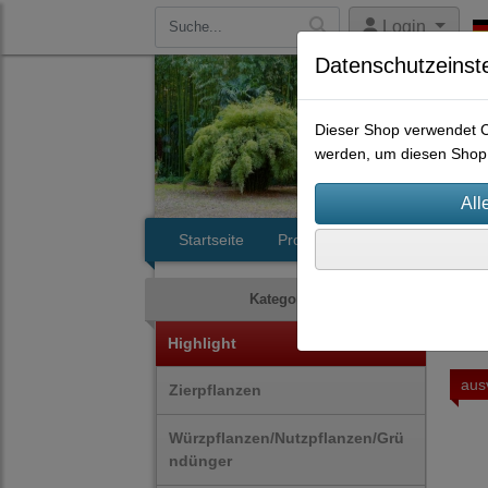
Login
Datenschutzeinst
Dieser Shop verwendet Co
werden, um diesen Shop 
Startseite
Produkte
Kontakt
Gro
Kategorien
Highlight
aus
Zierpflanzen
Würzpflanzen/Nutzpflanzen/Grü
ndünger