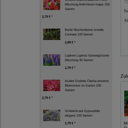
Mischung Antirrhinum majus 200
Samen
To
2,79 € *
F
Bunte Wucherblume Ismelia
Carinata 100 Samen
2,89 € *
Lupinen Lupinus hartwegii bunte
Mischung 40 Samen
2,79 € *
Zul
Azalee Godetia Clarkia amoena
Blütenmeer im Garten 100
Samen
2,79 € *
Schleierkraut Gypsophila
elegans 100 Samen
Mi
2,79 € *