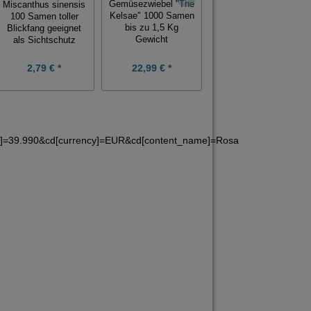
Gemüsezwiebel "The
Miscanthus sinensis
Jicama Benkuang
Kelsae" 1000 Samen
100 Samen toller
100 Samen
bis zu 1,5 Kg
Blickfang geeignet
Gewicht
als Sichtschutz
2,79 € *
22,99 € *
9,98 € *
ue]=39.990&cd[currency]=EUR&cd[content_name]=Rosa