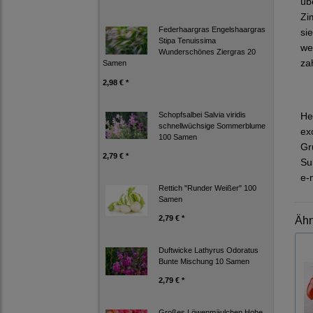
üb
Zi
Federhaargras Engelshaargras
si
Stipa Tenuissima
we
Wunderschönes Ziergras 20
za
Samen
2,98 € *
Schopfsalbei Salvia viridis
He
schnellwüchsige Sommerblume
ex
100 Samen
Gr
2,79 € *
Su
e-
Rettich "Runder Weißer" 100
Samen
2,79 € *
Ähn
Duftwicke Lathyrus Odoratus
Bunte Mischung 10 Samen
2,79 € *
Großes Löwenmäulchen Hohe