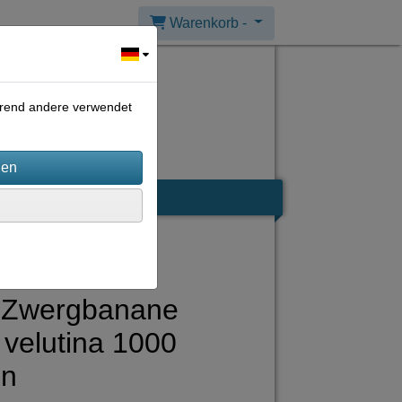
Warenkorb -
ährend andere verwendet
 Zwergbanane
velutina 1000
n