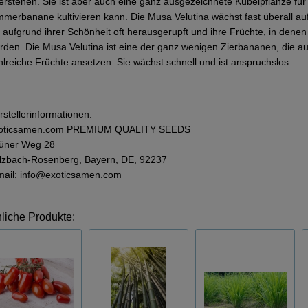
erstehen. Sie ist aber auch eine ganz ausgezeichnete Kübelpflanze für
mmerbanane kultivieren kann. Die Musa Velutina wächst fast überall auf 
e aufgrund ihrer Schönheit oft herausgerupft und ihre Früchte, in dene
rden. Die Musa Velutina ist eine der ganz wenigen Zierbananen, die a
hlreiche Früchte ansetzen. Sie wächst schnell und ist anspruchslos.
rstellerinformationen:
oticsamen.com PREMIUM QUALITY SEEDS
üner Weg 28
lzbach-Rosenberg, Bayern, DE, 92237
mail: info@exoticsamen.com
liche Produkte: