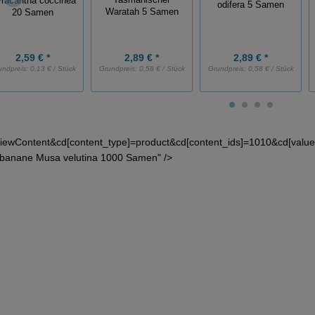
Tasmanischer
racantha coccinea
odifera 5 Samen
Waratah 5 Samen
20 Samen
2,59 € *
2,89 € *
2,89 € *
undpreis:
0,13 € / Stück
Grundpreis:
0,58 € / Stück
Grundpreis:
0,58 € / Stück
iewContent&cd[content_type]=product&cd[content_ids]=1010&cd[val
banane Musa velutina 1000 Samen" />