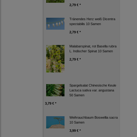
2,79 € *
Tränendes Herz weiß Dicentra
spectabilis 10 Samen
2,79 € *
Malabarspinat, rot Basella rubra
L. Indischer Spinat 10 Samen
2,79 € *
Spargelsalat Chinesische Keule
Lactuca sativa var. angustana
50 Samen
3,79 € *
Weihrauchbaum Boswellia sacra
10 Samen
3,99 € *