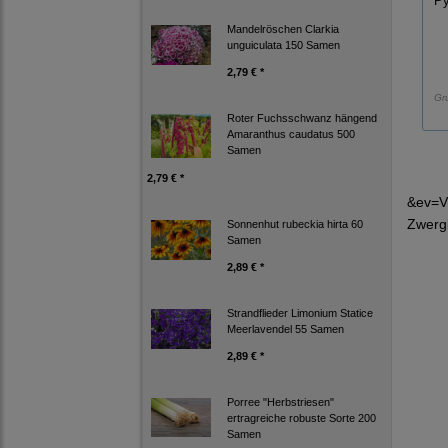
Py
Mandelröschen Clarkia
unguiculata 150 Samen
2,79 € *
Gr
Roter Fuchsschwanz hängend
Amaranthus caudatus 500
Samen
2,79 € *
&ev=V
Zwerg
Sonnenhut rubeckia hirta 60
Samen
2,89 € *
Strandflieder Limonium Statice
Meerlavendel 55 Samen
2,89 € *
Porree "Herbstriesen"
ertragreiche robuste Sorte 200
Samen