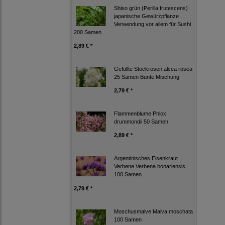
Shiso grün (Perilla frutescens)
japanische Gewürzpflanze
Verwendung vor allem für Sushi
200 Samen
2,89 € *
Gefüllte Stockrosen alcea rosea
25 Samen Bunte Mischung
2,79 € *
Flammenblume Phlox
drummondii 50 Samen
2,89 € *
Argentinisches Eisenkraut
Verbene Verbena bonariensis
100 Samen
2,79 € *
Moschusmalve Malva moschata
100 Samen