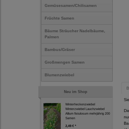
Gemüsesamen/Chilisamen
Früchte Samen
Bäume Sträucher Nadelbäume,
Palmen
Bambus/Gräser
Großmengen Samen
Blumenzwiebel
B
Neu im Shop
Si
Winterheckenzwiebel
Winterzwiebel Lauchzwiebel
Di
Allium fistulosum mehrjährig 200
nu
Samen
Ba
2,49 € *