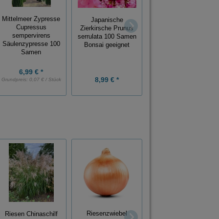
Spindelstrauch
Mittelmeer Zypresse
Japanische
Euonymus europeus
Cupressus
Zierkirsche Prunus
Pfaffenhütchen 100
sempervirens
serrulata 100 Samen
Samen frosthart
Säulenzypresse 100
Bonsai geeignet
Samen
6,99 € *
9,99 € *
8,99 € *
Grundpreis:
0,07 € / Stück
Grundpreis:
0,10 € / Stück
Yambohne
Riesenzwiebel
Riesen Chinaschilf
Pachyrhizus erosus