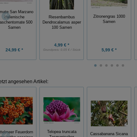
mate San Marzano
Zitronengras 1000
Italienische
Riesenbambus
Samen
laschentomate 500
Dendrocalamus asper
Samen
100 Samen
4,99 € *
24,99 € *
5,99 € *
Grundpreis:
0,05 € / Stück
etzt angesehen Artikel:
Telopea truncata
ttelmeer Feuerdorn
Cassabanana Sicana