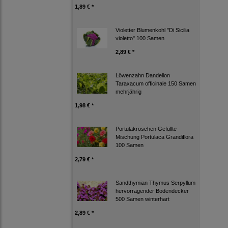
1,89 € *
Violetter Blumenkohl "Di Sicilia
violetto" 100 Samen
2,89 € *
Löwenzahn Dandelion
Taraxacum officinale 150 Samen
mehrjährig
1,98 € *
Portulakröschen Gefüllte
Mischung Portulaca Grandiflora
100 Samen
2,79 € *
Sandthymian Thymus Serpyllum
hervorragender Bodendecker
500 Samen winterhart
2,89 € *