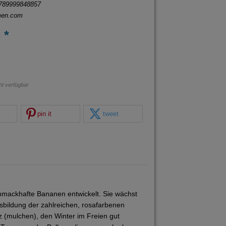
789999848857
men.com
 *
cht verfügbar
pin it
tweet
chmackhafte Bananen entwickelt. Sie wächst
sbildung der zahlreichen, rosafarbenen
z (mulchen), den Winter im Freien gut