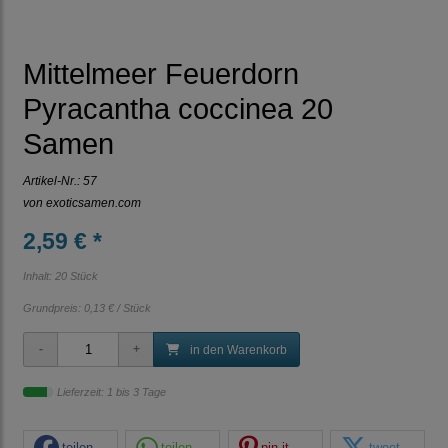
Mittelmeer Feuerdorn
Pyracantha coccinea 20
Samen
Artikel-Nr.:
57
von
exoticsamen.com
2,59 € *
Inhalt: 20 Stück
Grundpreis:
0,13 € / Stück
in den Warenkorb
Lieferzeit: 1 bis 3 Tage
teilen
teilen
pin it
tweet