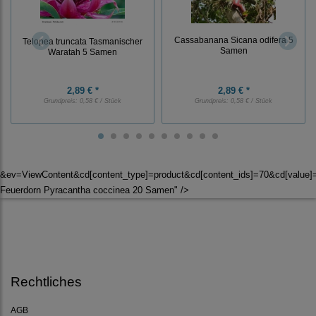
Cassabanana Sicana odifera 5
Telopea truncata Tasmanischer
Samen
Waratah 5 Samen
2,89 € *
2,89 € *
Grundpreis:
0,58 € / Stück
Grundpreis:
0,58 € / Stück
&ev=ViewContent&cd[content_type]=product&cd[content_ids]=70&cd[value
Feuerdorn Pyracantha coccinea 20 Samen" />
Rechtliches
AGB