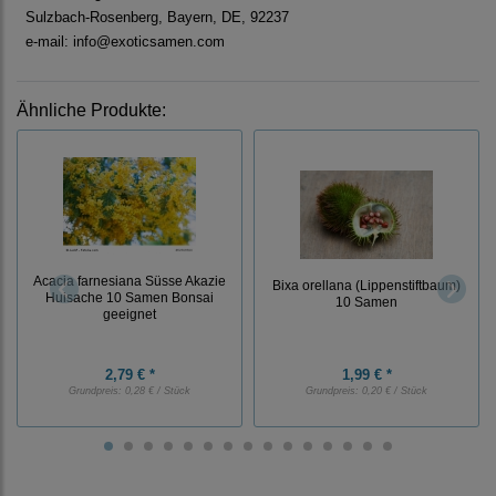
Sulzbach-Rosenberg, Bayern, DE, 92237
e-mail: info@exoticsamen.com
Ähnliche Produkte:
Acacia farnesiana Süsse Akazie
Bixa orellana (Lippenstiftbaum)
Huisache 10 Samen Bonsai
10 Samen
geeignet
2,79 € *
1,99 € *
Grundpreis:
0,28 € / Stück
Grundpreis:
0,20 € / Stück