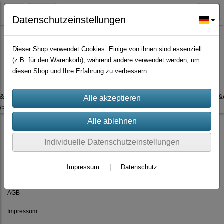
Datenschutzeinstellungen
Dieser Shop verwendet Cookies. Einige von ihnen sind essenziell
(z.B. für den Warenkorb), während andere verwendet werden, um
Es wurden leider keine Produkte gefunden.
diesen Shop und Ihre Erfahrung zu verbessern.
&ev=ViewContent&cd[content_type]=product&cd[content_ids]=&cd[value]=
/>
Individuelle Datenschutzeinstellungen
Impressum
|
Datenschutz
Rechtliches
AGB
Impressum