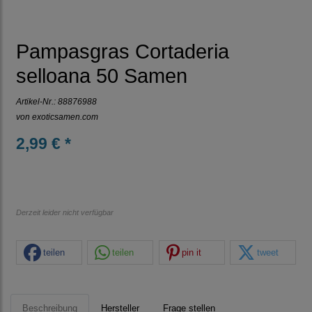
Pampasgras Cortaderia
selloana 50 Samen
Artikel-Nr.:
88876988
von
exoticsamen.com
2,99 € *
Derzeit leider nicht verfügbar
teilen
teilen
pin it
tweet
Beschreibung
Hersteller
Frage stellen