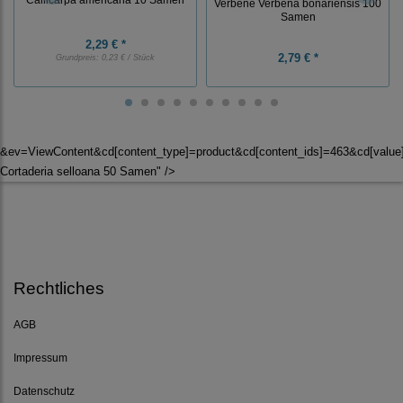
Verbene Verbena bonariensis 100
Samen
2,29 € *
2,79 € *
Grundpreis:
0,23 € / Stück
&ev=ViewContent&cd[content_type]=product&cd[content_ids]=463&cd[val
Cortaderia selloana 50 Samen" />
Rechtliches
AGB
Impressum
Datenschutz