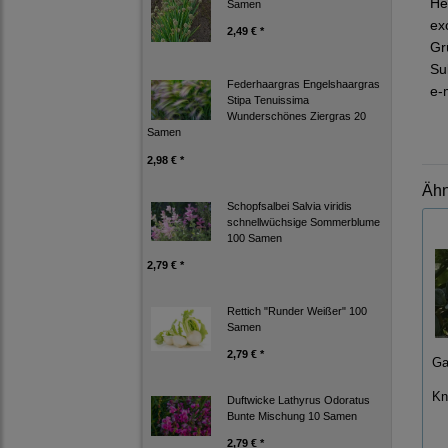
He
Samen
ex
2,49 € *
Gr
Su
Federhaargras Engelshaargras
e-
Stipa Tenuissima
Wunderschönes Ziergras 20
Samen
2,98 € *
Ähn
Schopfsalbei Salvia viridis
schnellwüchsige Sommerblume
100 Samen
2,79 € *
Rettich "Runder Weißer" 100
Samen
2,79 € *
Ga
Kn
Duftwicke Lathyrus Odoratus
Bunte Mischung 10 Samen
2,79 € *