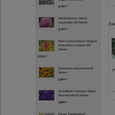
2,79 € *
Mandelröschen Clarkia
unguiculata 150 Samen
Zul
2,79 € *
Roter Fuchsschwanz hängend
Amaranthus caudatus 500
Samen
2,79 € *
Sonnenhut rubeckia hirta 60
p
Samen
2,89 € *
Strandflieder Limonium Statice
Gr
Meerlavendel 55 Samen
2,89 € *
Porree "Herbstriesen"