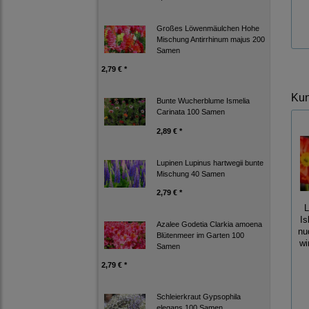
Großes Löwenmäulchen Hohe
Mischung Antirrhinum majus 200
Samen
2,79 € *
Kun
Bunte Wucherblume Ismelia
Carinata 100 Samen
2,89 € *
Lupinen Lupinus hartwegii bunte
Mischung 40 Samen
2,79 € *
L
I
Azalee Godetia Clarkia amoena
nu
Blütenmeer im Garten 100
wi
Samen
2,79 € *
Schleierkraut Gypsophila
elegans 100 Samen