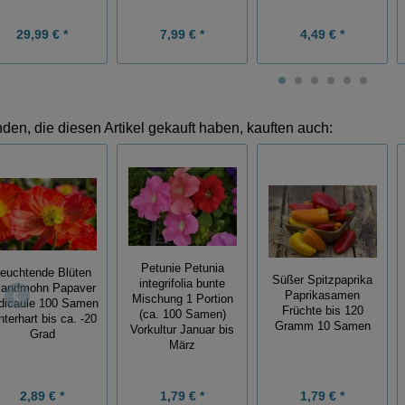
29,99 € *
7,99 € *
4,49 € *
den, die diesen Artikel gekauft haben, kauften auch:
Petunie Petunia
euchtende Blüten
Süßer Spitzpaprika
integrifolia bunte
slandmohn Papaver
Paprikasamen
Mischung 1 Portion
dicaule 100 Samen
Früchte bis 120
(ca. 100 Samen)
nterhart bis ca. -20
Gramm 10 Samen
Vorkultur Januar bis
Grad
März
2,89 € *
1,79 € *
1,79 € *