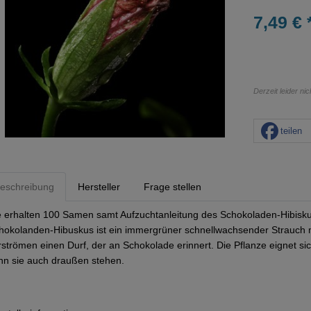
7,49 € 
Derzeit leider ni
teilen
eschreibung
Hersteller
Frage stellen
e erhalten 100 Samen samt Aufzuchtanleitung des Schokoladen-Hibisku
hokolanden-Hibuskus ist ein immergrüner schnellwachsender Strauch mi
rströmen einen Durf, der an Schokolade erinnert. Die Pflanze eignet s
nn sie auch draußen stehen.