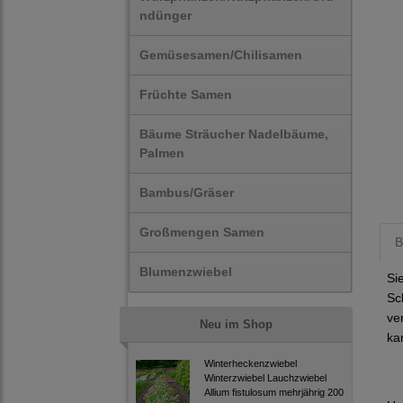
ndünger
Gemüsesamen/Chilisamen
Früchte Samen
Bäume Sträucher Nadelbäume,
Palmen
Bambus/Gräser
Großmengen Samen
B
Blumenzwiebel
Si
Sc
ve
Neu im Shop
ka
Winterheckenzwiebel
Winterzwiebel Lauchzwiebel
Allium fistulosum mehrjährig 200