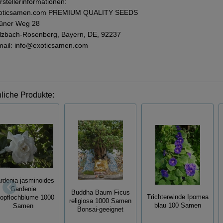
rstellerinformationen:
oticsamen.com PREMIUM QUALITY SEEDS
üner Weg 28
lzbach-Rosenberg, Bayern, DE, 92237
mail: info@exoticsamen.com
liche Produkte:
rdenia jasminoides
Gardenie
Buddha Baum Ficus
Trichterwinde Ipomea
opflochblume 1000
religiosa 1000 Samen
blau 100 Samen
Samen
Bonsai-geeignet