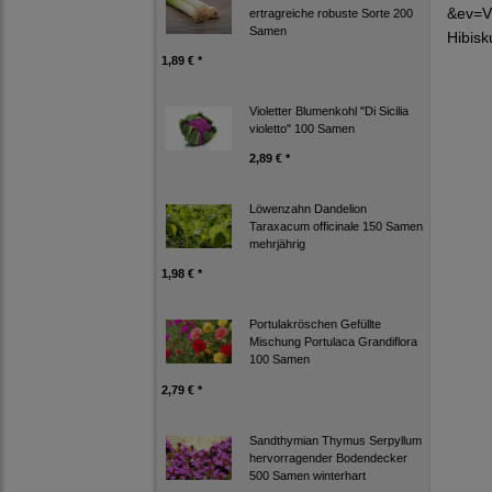
&ev=V
ertragreiche robuste Sorte 200
Samen
Hibisk
1,89 € *
Violetter Blumenkohl "Di Sicilia
violetto" 100 Samen
2,89 € *
Löwenzahn Dandelion
Taraxacum officinale 150 Samen
mehrjährig
1,98 € *
Portulakröschen Gefüllte
Mischung Portulaca Grandiflora
100 Samen
2,79 € *
Sandthymian Thymus Serpyllum
hervorragender Bodendecker
500 Samen winterhart