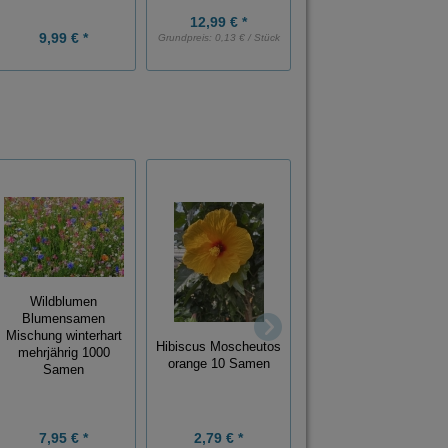
12,99 € *
9,99 € *
10,99 € *
Grundpreis:
0,13 € / Stück
Wildblumen
Supereinfache
Blumensamen
Anzucht bereits
Mischung winterhart
Hibiscus Moscheutos
angekerbte Samen
mehrjährig 1000
orange 10 Samen
Lotus Nelumbo
Samen
Nucifera Mix 10
Samen
7,95 € *
2,79 € *
6,98 € *