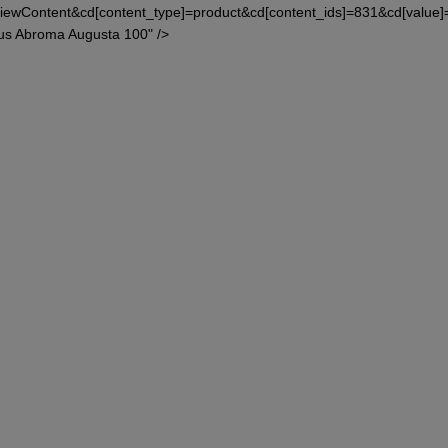
iewContent&cd[content_type]=product&cd[content_ids]=831&cd[valu
us Abroma Augusta 100" />