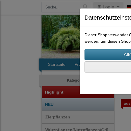
Login
Datenschutzeinst
Dieser Shop verwendet Co
werden, um diesen Shop 
Startseite
Produkte
Kontakt
Gro
Kategorien
Highlight
aus
NEU
Zierpflanzen
Würzpflanzen/Nutzpflanzen/Grü