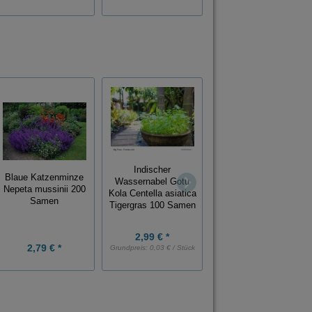
Indischer
Blaue Katzenminze
Wassernabel Gotu
Theobroma Kakao
Nepeta mussinii 200
Kola Centella asiatica
Kakaobaum 5 Samen
Samen
Tigergras 100 Samen
2,99 € *
2,79 € *
3,89 € *
Grundpreis:
0,03 € / Stück