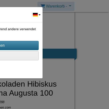
Warenkorb -
ährend andere verwendet
oladen Hibiskus
ma Augusta 100
288
men.com