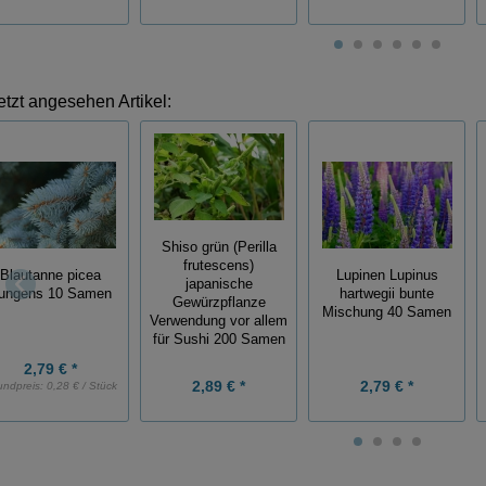
etzt angesehen Artikel:
Shiso grün (Perilla
frutescens)
Lupinen Lupinus
Blautanne picea
japanische
hartwegii bunte
ungens 10 Samen
Gewürzpflanze
Mischung 40 Samen
Verwendung vor allem
für Sushi 200 Samen
2,79 € *
2,89 € *
2,79 € *
undpreis:
0,28 € / Stück