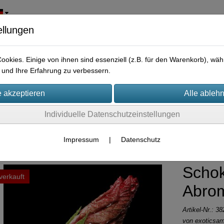
ellungen
okies. Einige von ihnen sind essenziell (z.B. für den Warenkorb), w
und Ihre Erfahrung zu verbessern.
Individuelle Datenschutzeinstellungen
ßmengen Samen
Impressum
|
Datenschutz
Schok
verkauft
Abro
Artikel-Nr.:
38
von
exoticsa