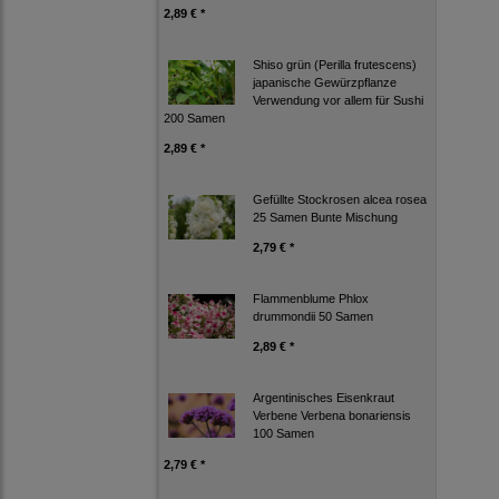
2,89 € *
Shiso grün (Perilla frutescens)
japanische Gewürzpflanze
Verwendung vor allem für Sushi
200 Samen
2,89 € *
Gefüllte Stockrosen alcea rosea
25 Samen Bunte Mischung
2,79 € *
Flammenblume Phlox
drummondii 50 Samen
2,89 € *
Argentinisches Eisenkraut
Verbene Verbena bonariensis
100 Samen
2,79 € *