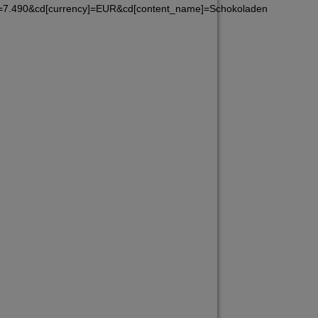
e]=7.490&cd[currency]=EUR&cd[content_name]=Schokoladen