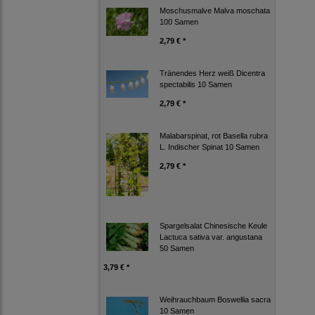
Moschusmalve Malva moschata
100 Samen
2,79 € *
Tränendes Herz weiß Dicentra
spectabilis 10 Samen
2,79 € *
Malabarspinat, rot Basella rubra
L. Indischer Spinat 10 Samen
2,79 € *
Spargelsalat Chinesische Keule
Lactuca sativa var. angustana
50 Samen
3,79 € *
Weihrauchbaum Boswellia sacra
10 Samen