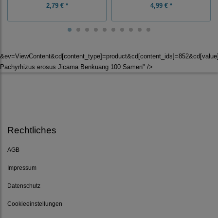
2,79 € *
4,99 € *
&ev=ViewContent&cd[content_type]=product&cd[content_ids]=852&cd[val
Pachyrhizus erosus Jicama Benkuang 100 Samen" />
Rechtliches
AGB
Impressum
Datenschutz
Cookieeinstellungen