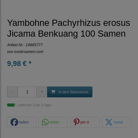
Yambohne Pachyrhizus erosus
Jicama Benkuang 100 Samen
Artikel-Nr.:
14885777
von
exoticsamen.com
9,98 € *
in den Warenkorb
Lieferzeit: 1 bis 3 Tage
teilen
teilen
pin it
tweet